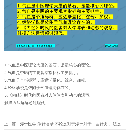
1.气血是中医理论大厦的基石，是最核心的理论。
2.气血是中医的主要观察指标和主要抓手。
3.气血是个指标群，应逐渐量化、综合、加权。
4.经络学说是依附于气血理论存在的。
5.《内经》时代的医者对人体体表和动态的观察、
触摸方法远远超过现代。
上一篇：浮针医学 浮针语录 不论是对于浮针对于中国针灸， 还是对于整个中医学， 理论创新， 特别理论体系的重构， 都是关乎未来命运的大事。