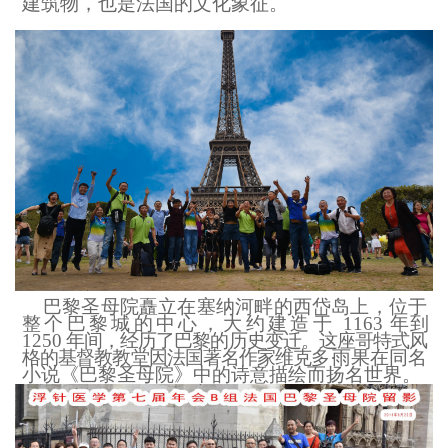
建筑物，也是法国的文化象征。
巴黎圣母院矗立在塞纳河畔的西岱岛上，位
于
整个巴黎城的中心，大约建造于
1163
年到
1250
年间，经历了巴黎的历史变
迁。这座哥特式风
格的基督教教堂因法国著名作家维克多
·
雨果在同名
小说《巴
黎圣母院》中的诗意描绘而扬名世界。