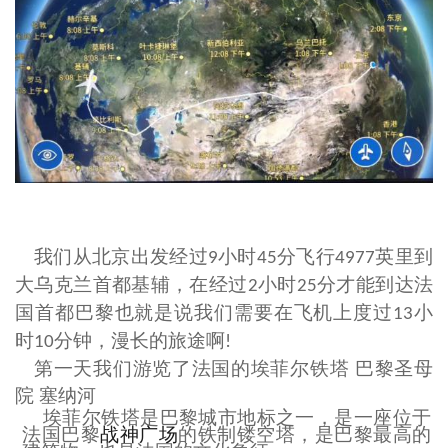
我们从北京出发经过
小时
分飞行
英里到
9
45
4977
大乌克兰首都基辅，在经过
小时
分才能到达法
2
25
国首都巴黎也就是说我们需要在飞机上度过
小
13
时
分钟，漫长的旅途啊
10
!
第一天我们游览了法国的
埃菲尔铁塔
巴黎圣母
院
塞纳河
埃菲尔铁塔是巴黎城市地标之一，是一座位于
法国巴黎
战神广场
的铁制镂空塔，是巴黎最高的