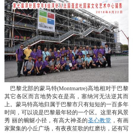
巴黎北部的蒙马特
(Montmartre)
高地相对于巴黎
其它各区而言地势实在是高，塞纳河无法逆其而
上。蒙马特高地归属于巴黎市只有短短的一百多年
时间，可以说是巴黎最年轻的一个区。这里有风景
秀 丽的蜿蜒小径，有高大神圣的
圣心教堂
，有画
家聚集的小丘广场，有夜夜笙歌的红磨坊，还有写