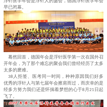
浮针医学年会是浮针人的盛会，德国浮针医学年会
早已闭幕。
蓦然回首，德国年会是浮针医学第一次在国外召
开年会，为了那个难忘的聚会我们曾经经历了太多
太多的磨难。
人拒签、医考同一时间，种种原因我们好多
38
优秀的浮针人与第七届年会擦肩而过，而庆幸的是
经多方努力我们还是怀揣着梦想的心于
月
日起
8
21
飞了。