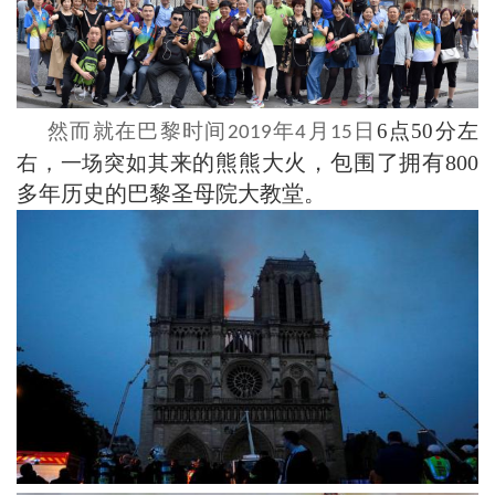
然而就在巴黎时间
年
月
日
6点50分左
2019
4
15
来的熊熊大火，包围了拥有
800
右，一场突如其
多年历史的巴黎圣母院大教堂。