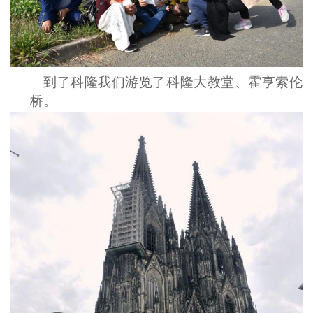
到了科隆我们游览了科隆大教堂、霍亨索伦
桥。