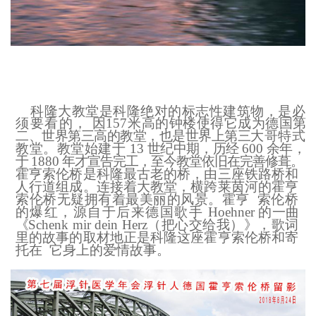
科隆大教堂是科隆绝对的标志性建筑物，是必
须要看的，
因
157
米高的钟楼使得它成为德国第
二、世界第三高的教堂，也是世界上第三
大哥特式
教堂。教堂始建于
13
世纪中期，历经
600
余年，
于
1880
年才宣告完工，至今教堂依旧在完善修葺。
霍亨索伦桥是科隆最古老的桥，由三座铁路桥和
人行道组
成。连接着大教堂，横跨莱茵河的霍亨
索伦桥无疑拥有着最美丽的风景。霍亨
索伦桥
的爆红，源自于后来德国歌手
Hoehner
的一曲
《
Schenk
mir
dein
Herz
（把心交给我）》，歌词
里的故事的取材地正是科隆这座霍亨索伦桥和寄
托在
它身上的爱情故事。