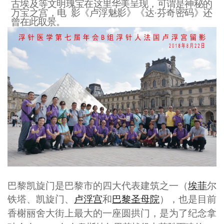
古埃及等文明瑰宝在这里华美呈现，可谓是神秘的
万宝之宫，电
影《卢浮魅影》《达·芬奇密码》还
曾在此取景。
巴黎凯旋门是巴黎市的四大代表建筑之一（
埃菲
尔
铁塔、凯旋门、
卢浮宫
和
巴黎圣母院
），也是目前
香榭丽舍大街上最大的一
座圆拱门，是为了纪念拿