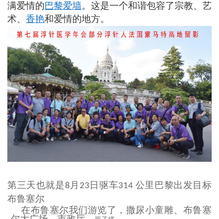
满爱情的
巴黎爱墙
。这是一个和谐包容了宗教、艺
术、
香艳
和爱情的地方。
第三天也就是
月
日驱车
公里巴黎
出发目标
8
23
314
布鲁塞尔
在布鲁塞尔我们游览了，撒尿小童雕、布鲁塞
尔大广场、市政厅、
。