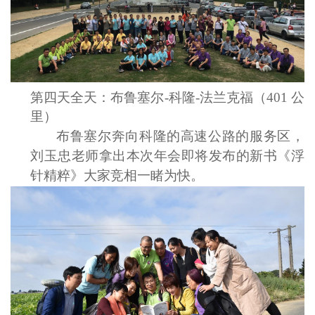
第四天
全天：布鲁塞尔
-科隆-法兰克福（401 公
里）
布鲁塞尔奔向科隆的高速公路的服务区，
刘玉忠老师拿出本次年会即将发布的新书
《浮
针精粹》大家竞相一睹为快。