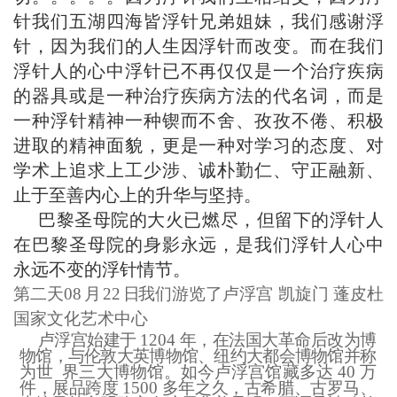
针我们五湖四海皆浮针兄弟姐妹，我们感谢浮
针，因为我们的人生因浮针而改变。而在我们
浮针人的心中浮针已不再仅仅是一个治疗疾病
的器具或是一种治疗疾病方法的代名词，而是
一种浮针精神一种锲而不舍、孜孜不倦、积极
进取的精神面貌，更是一种对学习的态度、对
学术上追求上工少涉、诚朴勤仁、守正融新、
止于至善内心上的升华与坚持。
巴黎圣母院的大火已燃尽，但留下的浮针人
在巴黎圣母院的身影永远，是我们浮针人心中
永远不变的浮针情节。
第二天08
月
22
日
我们游览了卢浮宫 凯旋门
蓬皮杜
国家文化艺术中心
卢浮宫始建于
1204
年，在法国大革命后改为博
物馆，与伦敦大英博物馆、纽约大都会博物馆并称
为世
界三大博物馆。如今卢浮宫馆藏多达
40
万
件，展品跨度
1500
多年之久，古希腊、古罗马、