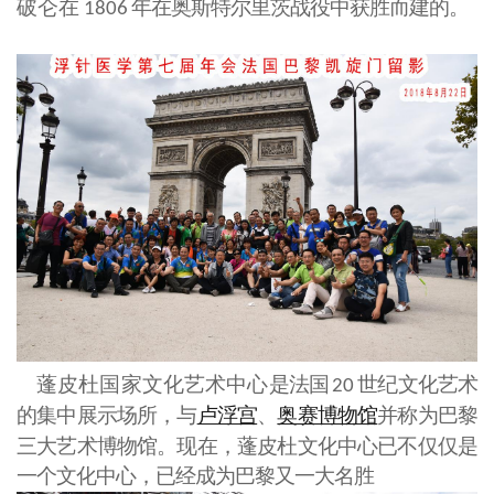
破仑在
年在奥斯特尔里茨战役中获胜而建的。
1806
蓬皮杜国家文化艺术中心
是法国
世纪文化艺术
20
的集中展示场所，与
卢浮宫
、
奥赛博物馆
并称为巴黎
三大艺术博物馆。现在，蓬皮杜文化中心已不仅仅是
一个文化中心，已经成为巴黎又一大名胜