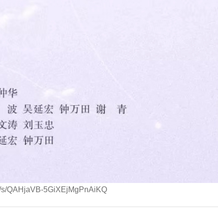
com/s/QAHjaVB-5GiXEjMgPnAiKQ