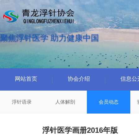
聚焦浮针医学 助力健康中国
网站首页
协会介绍
信息公
浮针语录
人体解剖
会员动态
浮针医学画册2016年版